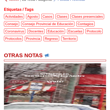
Etiquetas / Tags
Actividades
Agosto
Casos
Clases
Clases presenciales
Consejo
Consejo Provincial de Educación
Contagios
Coronavirus
Docentes
Educación
Escuelas
Protocolo
Protocolos
Provincia
Regreso
Territorio
OTRAS NOTAS