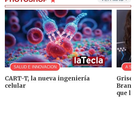
SALUD E INNOVACION
A SA
CART-T, la nueva ingeniería
Grisel
celular
Brancc
que lo