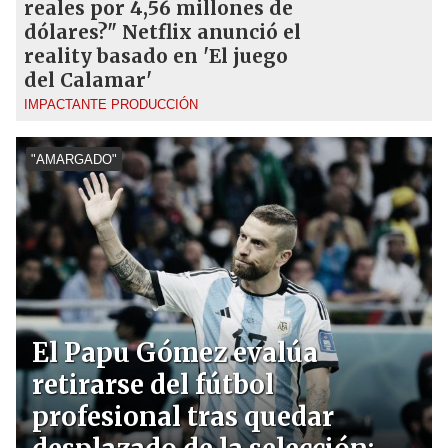
reales por 4,56 millones de
dólares?" Netflix anunció el
reality basado en 'El juego
del Calamar'
IMPACTANTE PRODUCCIÓN
"AMARGADO"
El Papu Gómez evalúa
retirarse del fútbol
profesional tras quedar