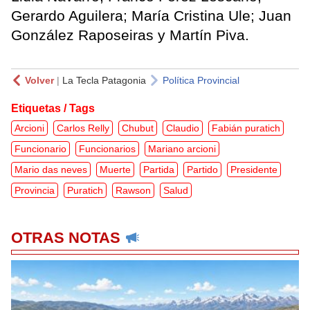
Gerardo Aguilera; María Cristina Ule; Juan
González Raposeiras y Martín Piva.
Volver
|
La Tecla Patagonia
Política Provincial
Etiquetas / Tags
Arcioni
Carlos Relly
Chubut
Claudio
Fabián puratich
Funcionario
Funcionarios
Mariano arcioni
Mario das neves
Muerte
Partida
Partido
Presidente
Provincia
Puratich
Rawson
Salud
OTRAS NOTAS