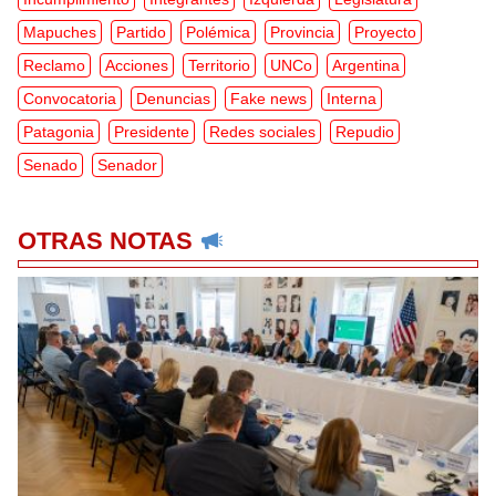
Mapuches
Partido
Polémica
Provincia
Proyecto
Reclamo
Acciones
Territorio
UNCo
Argentina
Convocatoria
Denuncias
Fake news
Interna
Patagonia
Presidente
Redes sociales
Repudio
Senado
Senador
OTRAS NOTAS