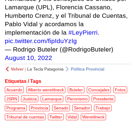
Lamarque (UPL), Florencia Cassano,
Humberto Crenz, y el Tribunal de Cuentas,
Pablo Vidal y acordamos la
implementación de la
#LeyPierri
.
pic.twitter.com/fipIduYzIg
— Rodrigo Buteler (@RodrigoButeler)
August 10, 2022
Volver
|
La Tecla Patagonia
Política Provincial
Etiquetas / Tags
Acuerdo
Alberto weretilneck
Buteler
Concejales
Fotos
JSRN
Justicia
Lamarque
Peronismo
Presidente
Programa
Provincia
Senado
Senador
Trabajo
Tribunal de cuentas
Twitter
Vidal
Weretilneck