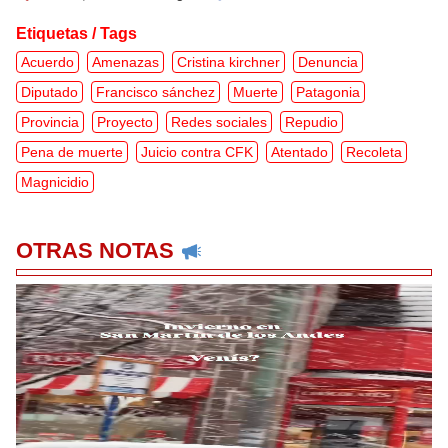
Etiquetas / Tags
Acuerdo
Amenazas
Cristina kirchner
Denuncia
Diputado
Francisco sánchez
Muerte
Patagonia
Provincia
Proyecto
Redes sociales
Repudio
Pena de muerte
Juicio contra CFK
Atentado
Recoleta
Magnicidio
OTRAS NOTAS