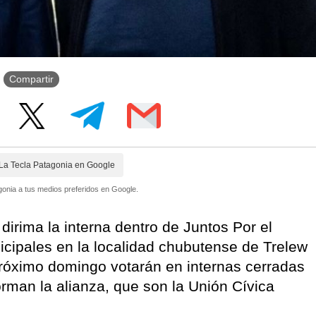
Compartir
La Tecla Patagonia en Google
onia a tus medios preferidos en Google.
irima la interna dentro de Juntos Por el
cipales en la localidad chubutense de Trelew
l próximo domingo votarán en internas cerradas
forman la alianza, que son la Unión Cívica