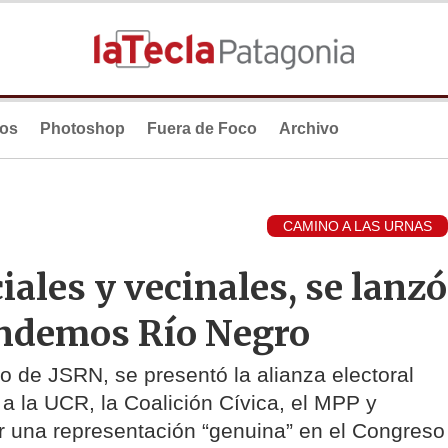
ios
Photoshop
Fuera de Foco
Archivo
CAMINO A LAS URNAS
iales y vecinales, se lanzó
fendemos Río Negro
no de JSRN, se presentó la alianza electoral
o a la UCR, la Coalición Cívica, el MPP y
ar una representación “genuina” en el Congreso