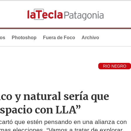
ios
Photoshop
Fuera de Foco
Archivo
RIO NEGRO
co y natural sería que
spacio con LLA”
cartó que estén pensando en una alianza con
as elecciones. “Vamos a tratar de explorar