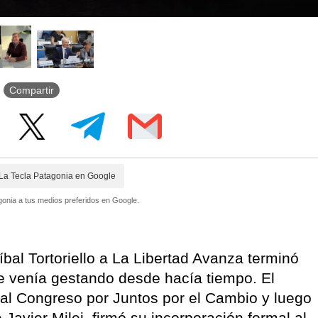
Compartir
La Tecla Patagonia en Google
onia a tus medios preferidos en Google.
níbal Tortoriello a La Libertad Avanza terminó
e venía gestando desde hacía tiempo. El
 al Congreso por Juntos por el Cambio y luego
avier Milei, firmó su incorporación formal al