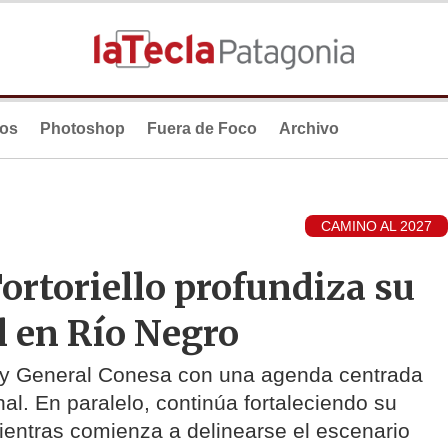
ios
Photoshop
Fuera de Foco
Archivo
CAMINO AL 2027
rtoriello profundiza su
l en Río Negro
a y General Conesa con una agenda centrada
nal. En paralelo, continúa fortaleciendo su
mientras comienza a delinearse el escenario