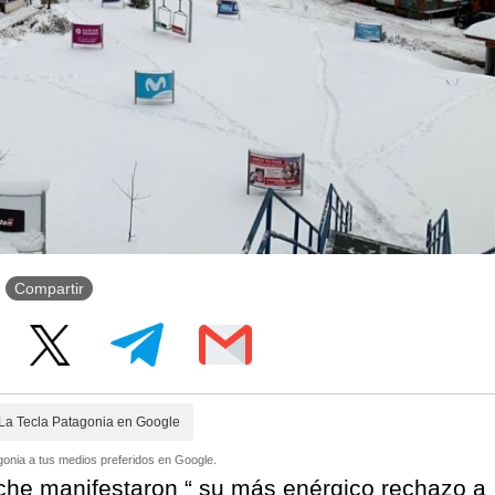
Compartir
La Tecla Patagonia en Google
onia a tus medios preferidos en Google.
oche manifestaron “ su más enérgico rechazo a