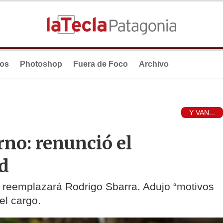
ios
Photoshop
Fuera de Foco
Archivo
Y VAN...
rno: renunció el
d
o reemplazará Rodrigo Sbarra. Adujo “motivos
el cargo.