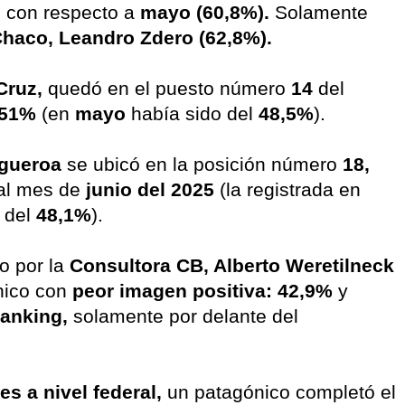
l con respecto a
mayo (60,8%).
Solamente
haco, Leandro Zdero (62,8%).
Cruz,
quedó en el puesto número
14
del
 51%
(en
mayo
había sido del
48,5%
).
igueroa
se ubicó en la posición número
18,
al mes de
junio del 2025
(la registrada en
 del
48,1%
).
o por la
Consultora CB, Alberto Weretilneck
nico con
peor imagen positiva: 42,9%
y
ranking,
solamente por delante del
es a nivel federal,
un patagónico completó el