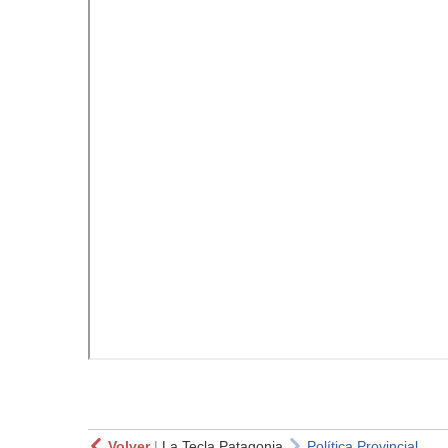
Volver
|
La Tecla Patagonia
Política Provincial