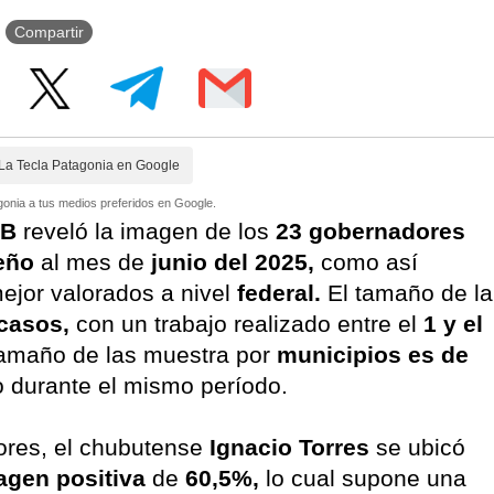
Compartir
La Tecla Patagonia en Google
onia a tus medios preferidos en Google.
CB
reveló la imagen de los
23 gobernadores
eño
al mes de
junio del 2025,
como así
ejor valorados a nivel
federal.
El tamaño de la
 casos,
con un trabajo realizado entre el
1 y el
 tamaño de las muestra por
municipios es de
o durante el mismo período.
ores, el chubutense
Ignacio Torres
se ubicó
agen positiva
de
60,5%,
lo cual supone una